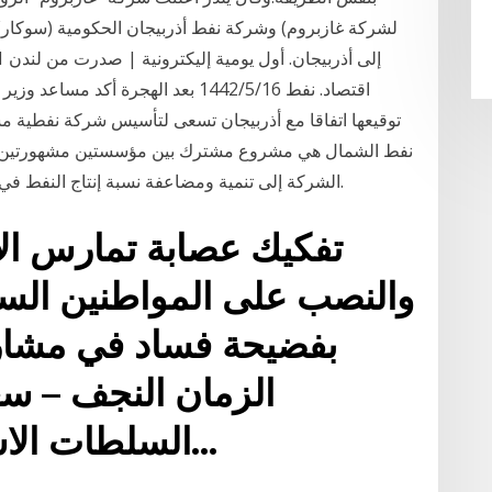
اقتصاد. نفط 16‏‏/5‏‏/1442 بعد الهجرة 
نفط الشمال هي مشروع مشترك بين مؤسستين مشهورتين عالم
الشركة إلى تنمية ومضاعفة نسبة إنتاج النفط في حقل الشاهين على مدى السنوات ال 25 القادمة.
والنصب على المواطنين السل
بفضيحة فساد في مشاري
الزمان النجف – س
السلطات الاسترالية المدير التنفيذي…