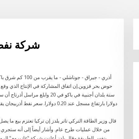
شركة نفط
أذري - جيراق - جوناش
من خلال عمليات طرح عام. وأشار أيضاً إلى أنه ستجر
بنفس الطريقة.وقال يلدز أعلنت شركة "غازبروم" الرو