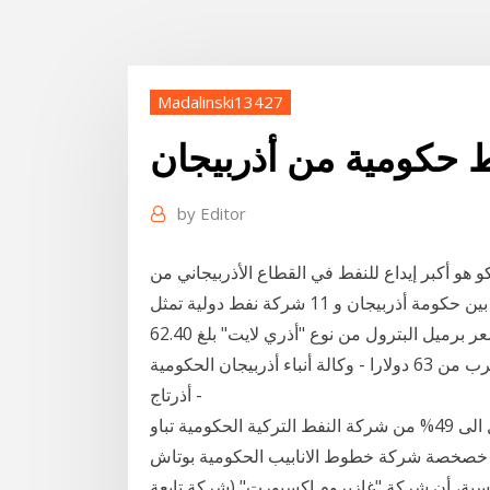
Madalinski13427
 حكومية من أذربيجان
by
Editor
لي - ما يقرب من 100 كم شرق باكو هو أكبر إيداع للنفط في القطاع الأذربيجاني من
حوض بحر قزوين.إن اتفاق المشاركة في الإنتاج الذي وقع بين حكومة أذربيجان و 11 شركة نفط دولية تمثل
ستة بلدان أجنبية في باكو في 20 وابلغ مراسل أذرتاج أن سعر برميل البترول من نوع "أذري لايت" بلغ 62.40
دولارا بارتفاع مسجل عند 0.20 دولارا. سعر نفط أذربيجان يقرب من 63 دولارا - وكالة أنباء أذربيجان الحكومية
- أذرتاج
قال وزير الطاقة التركي تانر يلدز إن تركيا تعتزم بيع ما يصل الى 49% من شركة النفط التركية الحكومية تباو
ي خصخصة شركة خطوط الانابيب الحكومية بوتاش
سية، أن شركة "غازبروم إكسبورت" (شركة تابعة