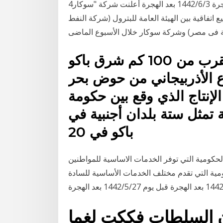
4‏‏/6‏‏/1442 بعد الهجرة 3‏‏/6‏‏/1442 بعد الهجرة أعلنت شركة "سوكار" (socar ) الأذربيجانية الحكومية للنفط،
ع اتفاقية بين الهيئة العامة للبترول (شركة النفط
أذري - جيراق - جوناشلي - ما يقرب من 100 كم شرق باكو
ع الأذربيجاني من حوض بحر
لإنتاج الذي وقع بين حكومة
فط دولية تمثل ستة بلدان أجنبية في
باكو في 20
كومية التي توفر الخدمات الاساسية للمواطنين
كومية التي تقدم مختلف الخدمات الأساسية للسادة
ن السلطات فككت لغما