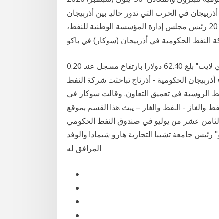
ربيجان في الحرب التي تدور حاليا بين أذربيجان
وأرمينيا في إقليم ناغورنو قره باغ. 19 آذار (مارس) 2019 رئيس مجلس إدارة المؤسسة الوطنية للنفط،
وابلغ مراسل أذرتاج أن سعر برميل البترول من نوع "أذري لايت" بلغ 62.40 دولارا بارتفاع مسجل عند 0.20
ب من 63 دولارا - وكالة أنباء أذربيجان الحكومية - أذرتاج تباحثت شركة النفط
ط الروسية في تعميق التعاون. وقالت سوكار في
ط والغاز - النفط والغاز – يبث هذا القسم بموقع
الثامن عشر من يوليو في صندوق النفط الحكومي
 رئيس جامعة تشيبا التجارية هارو شيمادا والوفد
المرافق له