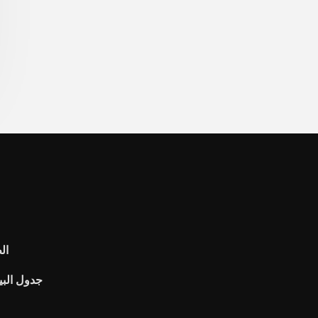
ال
جدول البي