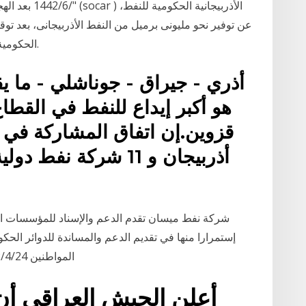
عن توفير نحو مليونى برميل من النفط الأذربيجانى، بعد توقي
الحكومية فى مصر) وشركة سوكار خلال الأسبوع الماضى.
هو أكبر إيداع للنفط في القطا
قزوين.إن اتفاق المشاركة في ا
أذربيجان و 11 شركة ن
شركة نفط ميسان تقدم الدعم والإسناد للمؤسسات الح
إستمرارا منها في تقديم الدعم والمساندة للدوائر الح
المواطنين 24‏‏/4‏‏/1442 بعد الهجرة قبل يوم 27‏‏/5‏‏/1442 بعد الهجرة
أعلن الجيش العراقي أ