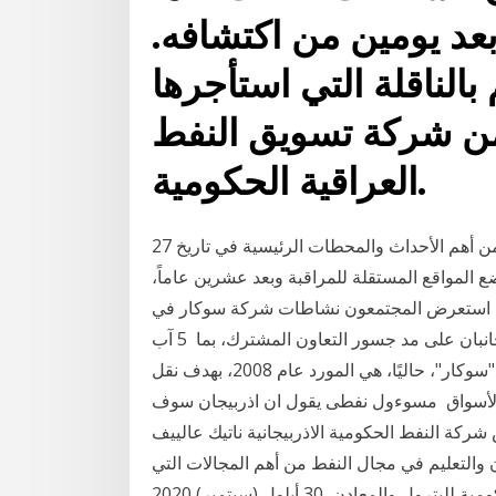
بعد يومين من اكتشافه.
بالناقلة التي استأجرها
ن شركة تسويق النفط
العراقية الحكومية.
27 أيلول (سبتمبر) 2020 لمحة عامة عن دولة أذربيجان، تتضمن أهم الأحداث والمحطات الرئيسية في تاريخ
ضع المواقع المستقلة للمراقبة وبعد عشرين عاماً،
أول بئر نفط في العا 19 آذار (مارس) 2019 وقد استعرض المجتمعون نشاطات شركة سوكار في
مجالات إنتاج النفط والغاز والتصنيع والتدريب. كما اتفق الجانبان على مد جسور التعاون المشترك، بما 5 آب
(أغسطس) 2019 تعد شركة النفط الحكومية الأذربيجانية "سوكار"، حاليًا، هي المورد عام 2008، بهدف نقل
 الأسواق مسوءول نفطى يقول ان اذربيجان سوف
- 4 - 6 (كونا) -- صرح رئيس شركة النفط الحكومية الاذربيجانية ناتيك عالييف
2 الدراسة في أذربيجان والتعليم في مجال النفط من أهم المجالات التي
لها دور كبير في أذربيجان. تأسست جامعة أذربيجان الحكومية للبترول والمعادن 30 أيلول (سبتمبر) 2020