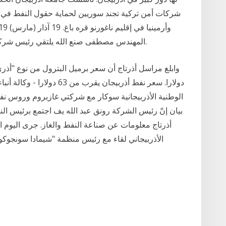
شركات أمن تركية تجند سوريين لحماية حقول النفط في أذ
المهندس مصطفى صنع الله يلتقي رئيس شركة النفط الحكومية في أذربيجان (سوكار) في باكو.
دولارا. سعر نفط أذربيجان يقر
الوطنية الأذربيجانية سوكار مع شركتي غازبروم وروس نف
بيان إنّ رئيس الشركة رونق عبد الله يف اجتمع برئيس النف
أذرتاج معلومات عن صناعة النفط والغاز. جرى اليوم 
الأذربيجاني لقاء مع رئيس منظمة "شيمادا سونجوكو"