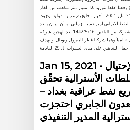
لشركة غازبروم) وشركة نفط أذربيجان الحكومية (سوكار) وقعتا عقدا لتوريد 1.6 مليار متر مكعب من الغاز
إلى أذربيجان. أول يومية إليكترونية | صدرت من لندن 21 مايو 2001 . أخبار . خليجية; عربية; دولية; وجوه;
أكد مساعد وزیر النفط الایراني اميرحسين زماني نیا أن ایران وبعد
توقیعها اتفاقا مع أذربيجان تسعى لتأسیس شركة نفطیة مشتركة بین البلدین. 16‏‏/5‏‏/1442 بعد الهجرة شركة
ياً وهما شركتا قطر للبترول وتوتال. و تهدف
Jan 15, 2021 · تفكيك عصابة تمارس الإحتيال
طات الأسترالية تحقّق
ع نفط عراقية بغداد –
عدون الجابري احتجزت