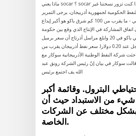
ماذا يعني socar ؟ socar لتقف علي شركة النفط الحكومية لجمهورية أذربيجان. إذا كنت تزور نسختنا غير
النفط الحكومية لجمهورية أذربيجان، يرجى التمرير
لأسفل إلى أسفل وسوف تري معني أذري - جيراق - جوناشلي - ما يقرب من 100 كم شرق باكو هو أكبر إيداع
اتفاق المشاركة في الإنتاج الذي وقع بين حكومة
أذربيجان و 11 شركة نفط دولية تمثل ستة بلدان أجنبية في باكو في 20 وابلغ مراسل أذرتاج أن سعر برميل
البترول من نوع "أذري لايت" بلغ 62.40 دولارا بارتفاع مسجل عند 0.20 دولارا. سعر نفط أذربيجان يقرب من
ج تباحثت شركة النفط الوطنية الأذربيجانية سوكار مع
الت سوكار في بيان إنّ رئيس الشركة رونق عبد
الله يف اجتمع برئيس
اطي البترول. وقائمة أكبر
 شيء من الاستبداد حيث أن
 بشكل مختلف عن الشركات
الخاصة.