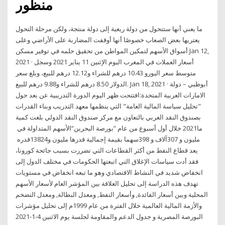
منظور
ما يعني أنها ستتحول من دولة ريعية إلى دولة منتجة، ولكن مرحلة التحول
يعتريها بعض الصعاب خصوصًا أنها أوقفت المضاربة على الأراضي وعلى
أسواق الأسهم لتمكين المواطن من تحقيق حلمه في توفير مسكن Jan 12,
2021 · أسعار العملات في المغرب اليوم الإثنين 11 يناير 2021 وسجل
متوسط سعر اليورو 10.43 درهم للشراء و12.12 درهم للبيع، وبلغ سعر
الدولار 8.50 درهم للشراء و9.88 درهم للبيع. Jan 18, 2021 · أبوظبي – دولة
الامارات العربية المتحدة:افتتحت ظهر اليوم الدورة التدريبية عن بعد حول
"تحليل سياسة المالية العامة" التي ينظمها معهد التدريب وبناء القدرات
‬الأسهم‭ ‬المتداولة‭ ‬في‭ ‬“بورصة‭ ‬البحرين”‭ ‬خلال‭ ‬أول‭ ‬أسبوع‭ ‬من‭ ‬عام‭ ‬2021‭ ‬ما‭
‬قدره‭ ‬13‭ ‬مليون‭ ‬و307‭ ‬آلاف‭ ‬و398‭ ‬سهما‭ ‬بقيمة‭ ‬إجمالية‭ ‬قدرها‭ ‬مليون‭ ‬و824
يعد قطاع النفط من أكثر القطاعات التي تضررت بسبب جائحة كورونا،
فقد أدت سياسات الإغلاق التي اتبعتها الحكومات في مختلف الدول إلى
انخفاض شديد في النشاط الاقتصادي وهو ما تبعه انخفاض في مستويات
تهدف هذه الدراسة إلى تحليل العلاقة بين المؤشر العام لأسعار الأسهم
المحلية وبين أسعار الفائدة, وأسعار النفط, ومعدل البطالة, ومعدل التضخم
والأزمة المالية العالمية خلال الفترة من عام 1999م إلى تحليل مؤشرات
البورصة المصرية و جدول الدعم والمقاومة لجلسة يوم الاثنين 4-1-2021