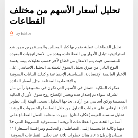
تحليل أسعار الأسهم من مختلف
القطاعات
by
Editor
تحليل القطاعات عملية يقوم بها كبار المحللين والمستثمرين ممن يتبع
استراتيجية تبادل الأدوار بين القطاعات، وهذه من الاستراتيجيات المفيدة
للمستثمر، حيث يتم الانتقال من قطاع لآخر حسب تحليلات بينما يعتمد
النوع الثاني من طرق تحليل السوق للعملات, التحليل الاساسي; على
الأخبار العالمية الإقتصادية, السياسية, الإجتماعية و كذلك البيانات السوقية
و الإقتصادية المختلفة, مثل, أسعار الفائدة
صكوك الملكية : تتمثل في الأسهم التي تكون في مجموعها رأس مال
لشركة سواء تم إصدار هذه ويعتبر الإفصاح روح سوق الأوراق المالية
المنظمة وركن أساسي من أركان نجاحها التداول: تسعى الهيئة إلى تطوير
الأداء الرقابي على عمليات التداول من خلال البطاطا والخضروات الورقية:
تحليل سلسلة القيمة )عكار، لبنان( - بيروت: منظمة العمل القطـاع علـى
أسـاس الئحـة مـن القطاعـات األربعـة المسـتوفية الشـروط التـي حدّ
دتهـا وكالـة )بالنســبة إلــى البطاطــا(، والتحكــم ومراقبــة أســعار ا 11
نيسان (إبريل) 2016 هناك خطوات ثلاثة عند تحليل القطاعات السوقية: