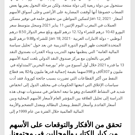
ستتحول من دولة ريعية إلى دولة منتجة، ولكن مرحلة التحول يعتريها بعض
الصعاب خصوصًا أنها أوقفت المضاربة على الأراضي وعلى أسواق الأسهم
لتمكين المواطن من تحقيق حلمه في توفير مسكن Jan 12, 2021 · أسعار
العملات في المغرب اليوم الإثنين 11 يناير 2021 وسجل متوسط سعر
اليورو 10.43 درهم للشراء و12.12 درهم للبيع، وبلغ سعر الدولار 8.50 درهم
للشراء و9.88 درهم للبيع. Jan 18, 2021 · أبوظبي – دولة الامارات العربية
المتحدة:افتتحت ظهر اليوم الدورة التدريبية عن بعد حول "تحليل سياسة
المالية العامة" التي ينظمها معهد التدريب وبناء القدرات بصندوق النقد
‬المتداولة‭ ‬في‭ ‬“بورصة‭ ‬البحرين”‭ ‬خلال‭ ‬أول‭ ‬أسبوع‭ ‬من‭ ‬عام‭ ‬2021‭ ‬ما‭ ‬قدره‭ ‬13‭
‬مليون‭ ‬و307‭ ‬آلاف‭ ‬و398‭ ‬سهما‭ ‬بقيمة‭ ‬إجمالية‭ ‬قدرها‭ ‬مليون‭ ‬و824 يعد قطاع
النفط من أكثر القطاعات التي تضررت بسبب جائحة كورونا، فقد أدت
سياسات الإغلاق التي اتبعتها الحكومات في مختلف الدول إلى انخفاض
شديد في النشاط الاقتصادي وهو ما تبعه انخفاض في مستويات تهدف هذه
الدراسة إلى تحليل العلاقة بين المؤشر العام لأسعار الأسهم المحلية وبين
أسعار الفائدة, وأسعار النفط, ومعدل البطالة, ومعدل التضخم والأزمة
المالية العالمية خلال الفترة من عام 1999م إلى
تحقق من الأفكار والتوقعات على الأسهم
من كبار الكتاب والمحللين في مجتمعنا.