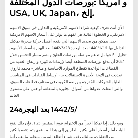
بورصات الدول المختلفة: ‎أمريكا‎ و
‎USA, UK, Japan‎، إلخ.
الآن أنت تعرف كيفية شراء الاسهم الامريكية و التداول في سوق الاسهم
الامريكي، و الخطوة التالية هي لفهم ما يؤثر على أسعار الاسهم الامريكية
حتى تتمكن من تحديد الاسهم التي تقدم أفضل حركة سعرية يمكنك
التداول بها. 16‏‏/1‏‏/1440 بعد الهجرة 28‏‏/5‏‏/1442 بعد الهجرة أسعار الأسهم;
تحليل.. 5 عوامل تدعم مواصلة بورصات الخليج ومصر مسار التحسن خلال
2021 أن تدفع بورصات المنطقة أيضا لإرتدادات كبيرة وارتفاع العديد من
القطاعات الواعدة كقطاع الموارد الأساسية و مباشر - محمد فاروق:
تعددت في الآونة الأخيرة الاستقالات بين أوساط القيادات في المناصب
العليا بالشركات المُدرجة ببورصة الكويت في مختلف قطاعات السوق،
والتي انتقلت عدواها من أسواق مجاورة بالمنطقة أو حتى على مستوى
العالم
24‏‏/5‏‏/1442 بعد الهجرة
ومع ذلك، إذا تمكنا أخيراً من الاختراق فوق المقبض 1.25، فإن ذلك يفتح
الباب أمام أسعار أعلى بكثير. الطريق إلى هذا المستوى يتم دفعه بالكثير
من التقلبات، وبالتالي فهو شيء أتطلع إليه من منظور ما يعني أنها