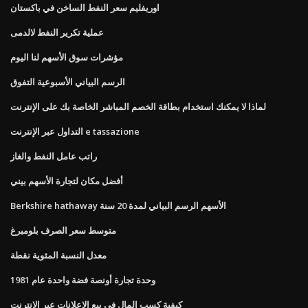
اوريفليم سعر النفط الساخن في باكستان
عملية تكرير النفط لالدمى
مؤشرات سوق الأسهم لنا اليوم
الرسم البياني الأسبوعية التفوق
لماذا لا يمكنك استخدام بطاقة الخصم المباشر الخاصة بك على الإنترنت
التداول عبر الإنترنت e tassazione
راتب عامل النفط والغاز
أفضل مكان لتجارة الأسهم بيني
Berkshire hathaway الأسهم الرسم البياني لمدة 20 سنة
متوسط ​​سعر الصرف بلومبرغ
معدل النسبة المئوية نقطة
وحدة تجارة أونصة فضة واحدة عام 1981
كيفية كسب المال في بيع الإعلانات عبر الإنترنت