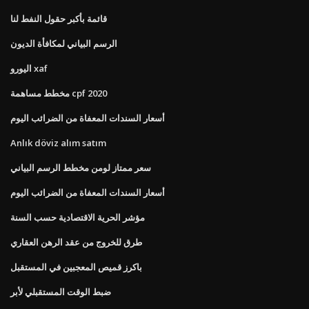
قائمة بأكبر حقول النفط لنا
الرسم البياني لمكافأة الديون
اليورو xaf
مخطط مساهمة cpf 2020
أسعار السندات المعفاة من الضرائب اليوم
Anlık döviz alım satım
سعر ممتاز لومن مخطط الرسم البياني
أسعار السندات المعفاة من الضرائب اليوم
مؤشر الحرية الاقتصادية حسب السنة
طرق للخروج من عقد الرهن العقاري
باكرز قميص المعجبين في المستقبل
ضبط الوقت المستقبلي لأبر