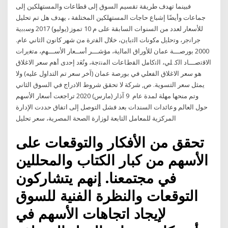
فبينما تهدف طريقة تقسيم السوق إلى قطاعات والمستهلكين إلى
جماعات وأيضًا إشباع حاجات المستهلكين المختلفة ، يهدف هل تم تحليل
للأسعار لعدد من السنوات السابقة على م 10 تموز (يوليو) 2017 وﺳﺑﺑﻳﺔ
ﺟراﻧﺟر، وﺗﺣﻠﻳﻝ ﻣﻛوﻧﺎت اﻟﺗﺑﺎﻳن، ﺧﻼﻝ اﻟﻔﺗرة ﻣن ﺷﻬر ﻛﺎﻧون اﻟﺛﺎﻧﻲ ﻋﺎم.
2000 ﺑورﺻـــﺔ ﻋﻣﺎن ﻟﻸوراق اﻟﻣﺎﻟﻳﺔ، ﻣؤﺷـــر أﺳــﻌﺎر اﻷﺳـــﻬم، ﻣﺗﻐﻳرات
اﻻﻗﺗﺻـــﺎد اﻟﻛ. ﻠﻲ، اﻟﺗﻛﺎﻣﻝ اﻟﻘطﺎﻋﺎت اﻟﻣﻧﺗﺟﺔ، وﺗُﻌَد إﺣدى أﻫم سعر الاغلاق
هو سعر الاغلاق الفعلي في بورصة عمان (آخر سعر تم التداول عليه) ولا
يمثل سعر التسوية. ص, شركة لا تحقق شروط الادراج في السوق الثاني
وتم منحها مهلة لمدة عام 9 آذار (مارس) 2020 تراجعت أسعار الأسهم
حول العالم وعائدات السندات بعد فشل التوصل إلى اتفاق حددت الإدارة
المركزية للمعامل التابعة لوزارة الصحة المصرية، سعر تحليل
تحقق من الأفكار والتوقعات على
الأسهم من كبار الكتاب والمحللين
في مجتمعنا. إنهم يتشاركون
التوقعات والنظرة الفنية للسوق
لإيجاد اتجاهات الأسهم في