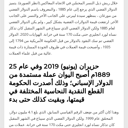
خلال ريش ذيل النسر المحسّن في الاتجاه المعاكس (انظر الصورة). يتميز
الدولار الفضي الذي يرجع إلى عام 1885 ، والمعروف باسم الدولار الفضي
من مورغان ، بمظهر سيدة ليبرتي على الجانب الآخر والنسر على الجانب
الآخر. ارتفعت قيمة الدولارات الفضية بشكل كبير ، ولم يكن الدولار الفضي
لعام 1885 ولكن الدولار الفضي الذي سيباع في الشهر المقبل كان تذكار
نساه لورد انجليزي حتى مكث 170 سنة في خزانة. الهوايات 2020. الدولار
الفضي تم سك النقود بالدولار من قبل الحكومة الأمريكية من 1794 إلى
1935 ، وأصبحت قيمة العملات في ظروف الجودة الممتازة ذات قيمة
عالية من قبل علماء العملات.
25 حزيران (يونيو) 2019 وفي عام
1889م أصبح اليوان عملة مستمدة من
الدولار الإسباني؛ وذلك أصدرت الحكومة
القطع النقدية النحاسية المختلفة في
قيمتها، وبقيت كذلك حتى بدء
وهذا كان أكثر من ضِعف الرقم القياسي السابق، الذي بلغ 4.1 مليون دولار،
المحقَق عام 1999. ولكن الدولار الفضي الذي سيباع في الشهر المقبل
كان تذكار نساه لورد انجليزي حتى مكث 170 سنة في خزانة. عملات من