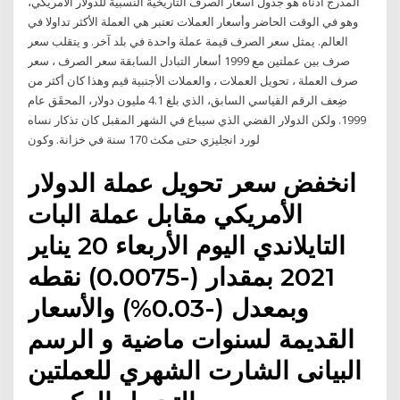
المدرج أدناه هو جدول أسعار الصرف التاريخية النسبية للدولار الأمريكي،
وهو في الوقت الحاضر وأسعار العملات تعتبر هي العملة الأكثر تداولا في
العالم. يمثل سعر الصرف قيمة عملة واحدة في بلد آخر. و يتقلب سعر
صرف بين عملتين مع 1999 أسعار التبادل السابقة سعر الصرف ، سعر
صرف العملة ، تحويل العملات ، والعملات الأجنبية قيم وهذا كان أكثر من
ضِعف الرقم القياسي السابق، الذي بلغ 4.1 مليون دولار، المحقَق عام
1999. ولكن الدولار الفضي الذي سيباع في الشهر المقبل كان تذكار نساه
لورد انجليزي حتى مكث 170 سنة في خزانة. وكون
انخفض سعر تحويل عملة الدولار
الأمريكي مقابل عملة البات
التايلاندي اليوم الأربعاء 20 يناير
2021 بمقدار (-0.0075) نقطه
وبمعدل (-0.03%) والأسعار
القديمة لسنوات ماضية و الرسم
البيانى الشارت الشهري للعملتين