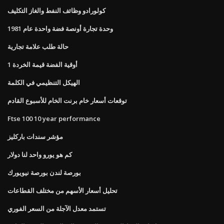
كولورادو وظائف النفط والغاز التكليف
وحدة تجارة أونصة فضة واحدة عام 1981
حالة طلب علامة تجارية
1 أوقية الفضة قيمة الخردة
الهيكل التنظيمي في الكلمة
توقعات أسعار خام برنت الخام للأسبوع القادم
Ftse 100 10 year performance
مؤشر سندات باركليز
كم هو يورو واحد لنا دولار
بورصة لندن بورصة نيويورك
تحليل أسعار الأسهم من مختلف القطاعات
تستمد معدل الآجلة من السعر الفوري