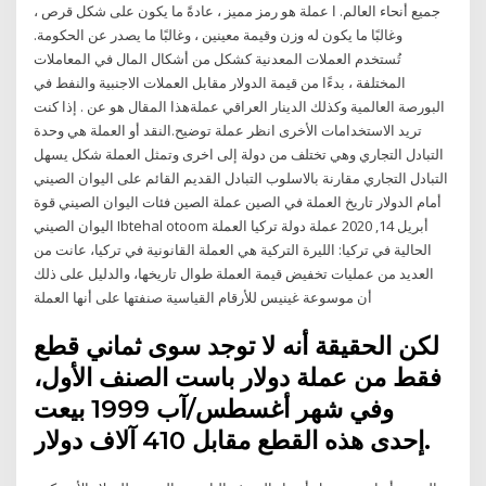
جميع أنحاء العالم. ا عملة هو رمز مميز ، عادةً ما يكون على شكل قرص ،
وغالبًا ما يكون له وزن وقيمة معينين ، وغالبًا ما يصدر عن الحكومة.
تُستخدم العملات المعدنية كشكل من أشكال المال في المعاملات
المختلفة ، بدءًا من قيمة الدولار مقابل العملات الاجنبية والنفط في
البورصة العالمية وكذلك الدينار العراقي عملةهذا المقال هو عن . إذا كنت
تريد الاستخدامات الأخرى انظر عملة توضيح.النقد أو العملة هي وحدة
التبادل التجاري وهي تختلف من دولة إلى اخرى وتمثل العملة شكل يسهل
التبادل التجاري مقارنة بالاسلوب التبادل القديم القائم على اليوان الصيني
أمام الدولار تاريخ العملة في الصين عملة الصين فئات اليوان الصيني قوة
اليوان الصيني Ibtehal otoom أبريل 14, 2020 عملة دولة تركيا العملة
الحالية في تركيا: الليرة التركية هي العملة القانونية في تركيا، عانت من
العديد من عمليات تخفيض قيمة العملة طوال تاريخها، والدليل على ذلك
أن موسوعة غينيس للأرقام القياسية صنفتها على أنها العملة
لكن الحقيقة أنه لا توجد سوى ثماني قطع
فقط من عملة دولار باست الصنف الأول،
وفي شهر أغسطس/آب 1999 بيعت
إحدى هذه القطع مقابل 410 آلاف دولار.