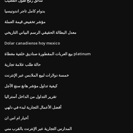
سائق رمح طول القضيب
بدوام كامل تاجر اندونيسيا
مؤشر تخفيض قيمة العملة
معدل البطالة الحقيقي الرسم البياني التاريخي
Dolar canadiense hoy mexico
بيع العربات المقطورة صناديق خلفية مغطاة platinum
حالة طلب علامة تجارية
خمسة دولارات لبيع الملابس عبر الإنترنت
كيفية تداول مؤشر هانغ سنغ الآجل
تقرير التداول من الداخل أستراليا
أفضل الأعمال التجارية لبدء في دلهي
أخبار ام اس ان
المدارس التجارية عبر الإنترنت بالقرب مني