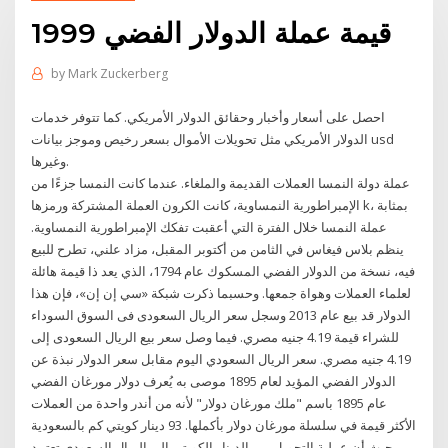
قيمة عملة الدولار الفضي 1999
by
Mark Zuckerberg
احصل على أسعار وأخبار وحقائق الدولار الأمريكي. كما تتوفر خدمات
الدولار الأمريكي مثل تحويلات الأموال بسعر رخيص وموجز بيانات usd
وغيرها.
عملة دولة النمسا العملات القديمة والملغاء. عندما كانت النمسا جزءًا من
الإمبراطورية النمساوية، كانت الكرون العملة المشتركة ورمزها k، بمثابة
عملة النمسا خلال الفترة التي أعقبت تفكك الإمبراطورية النمساوية.
ينظم بلاس فيغاس في الثامن من أكتوبر المقبل، مزاد علني، تطرح للبيع
فيه، نسخة من الدولار الفضي المسكوك عام 1794، الذي يعد ذا قيمة هائلة
لعلماء العملات وهواة جمعها. وحسبما ذكرت شبكة «سي إن إن»، فإن هذا
الدولار قد بيع عام 2013 وسجل سعر الريال السعودى فى السوق السوداء
للشراء قيمة 4.19 جنيه مصري. فيما وصل سعر بيع الريال السعودى إلى
4.19 جنيه مصري. سعر الريال السعودي اليوم مقابل سعر الدولار نبذة عن
الدولار الفضي المؤيد لعام 1895 موصى به يُعرف دولار مورغان الفضي
عام 1895 باسم "ملك مورغان دولار" لأنه من أندر واحدة من العملات
الأكثر قيمة في سلسلة مورغان دولار بأكملها. 93 دينار كويتي كم بالسعودية
، حيث أن عملية التحويل بين الدينار الكويتي إلى الريال السعودي تعتمد